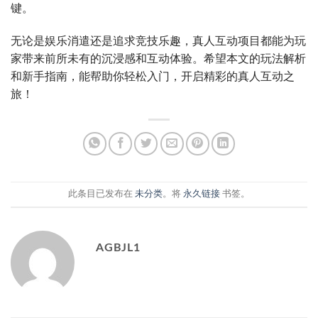
键。
无论是娱乐消遣还是追求竞技乐趣，真人互动项目都能为玩
家带来前所未有的沉浸感和互动体验。希望本文的玩法解析
和新手指南，能帮助你轻松入门，开启精彩的真人互动之
旅！
此条目已发布在
未分类
。将
永久链接
书签。
AGBJL1