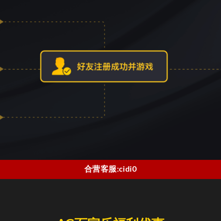
合营客服:cidi0