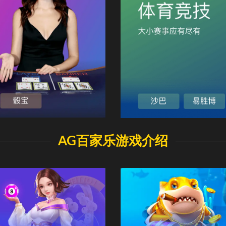
AG百家乐游戏介绍