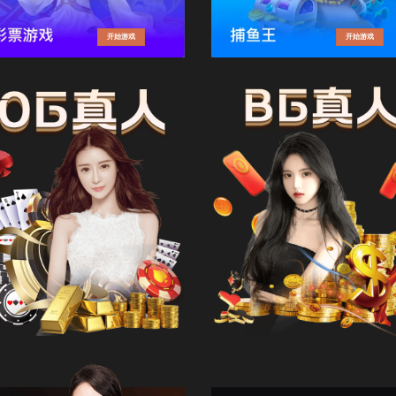
开始游戏
开始游戏