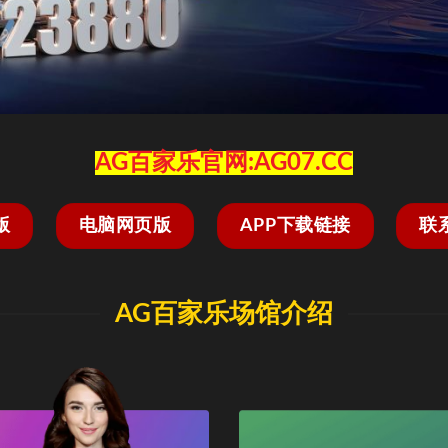
AG百家乐官网:AG07.CC
版
电脑网页版
APP下载链接
联
AG百家乐场馆介绍