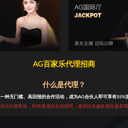
AG百家乐代理招商
什么是代理？
是一种无门槛、高回报的合作活动，成为AG合伙人即可享有55%
活动长期有效，快快邀请好友游戏吧，邀请好友越多佣金越多哦