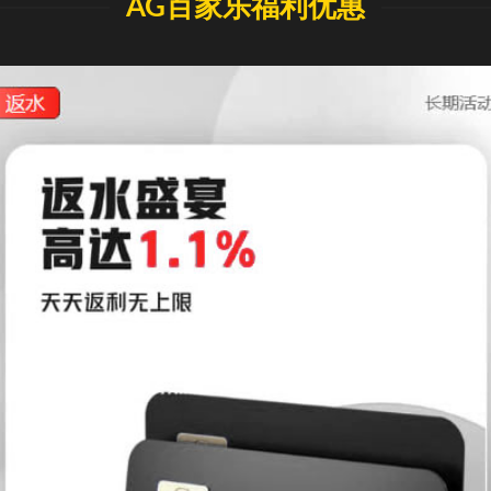
AG百家乐福利优惠