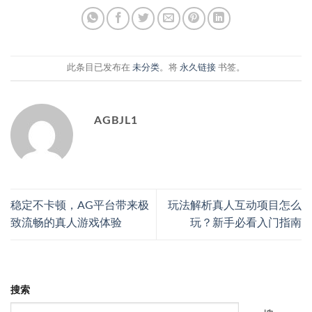
此条目已发布在
未分类
。将
永久链接
书签。
AGBJL1
稳定不卡顿，AG平台带来极
玩法解析真人互动项目怎么
致流畅的真人游戏体验
玩？新手必看入门指南
搜索