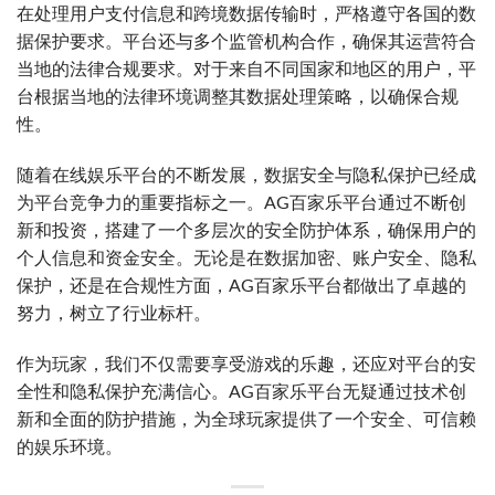
在处理用户支付信息和跨境数据传输时，严格遵守各国的数
据保护要求。平台还与多个监管机构合作，确保其运营符合
当地的法律合规要求。对于来自不同国家和地区的用户，平
台根据当地的法律环境调整其数据处理策略，以确保合规
性。
随着在线娱乐平台的不断发展，数据安全与隐私保护已经成
为平台竞争力的重要指标之一。AG百家乐平台通过不断创
新和投资，搭建了一个多层次的安全防护体系，确保用户的
个人信息和资金安全。无论是在数据加密、账户安全、隐私
保护，还是在合规性方面，AG百家乐平台都做出了卓越的
努力，树立了行业标杆。
作为玩家，我们不仅需要享受游戏的乐趣，还应对平台的安
全性和隐私保护充满信心。AG百家乐平台无疑通过技术创
新和全面的防护措施，为全球玩家提供了一个安全、可信赖
的娱乐环境。