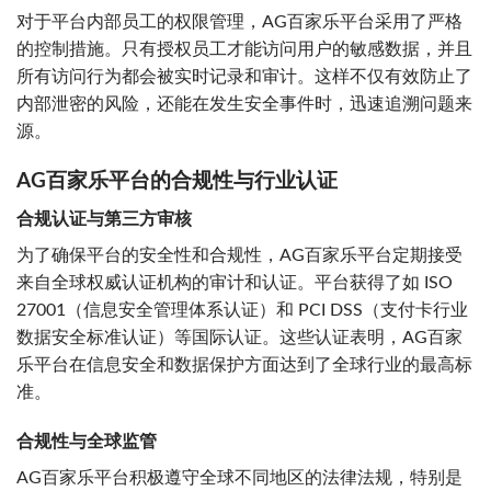
对于平台内部员工的权限管理，AG百家乐平台采用了严格
的控制措施。只有授权员工才能访问用户的敏感数据，并且
所有访问行为都会被实时记录和审计。这样不仅有效防止了
内部泄密的风险，还能在发生安全事件时，迅速追溯问题来
源。
AG百家乐平台的合规性与行业认证
合规认证与第三方审核
为了确保平台的安全性和合规性，AG百家乐平台定期接受
来自全球权威认证机构的审计和认证。平台获得了如 ISO
27001（信息安全管理体系认证）和 PCI DSS（支付卡行业
数据安全标准认证）等国际认证。这些认证表明，AG百家
乐平台在信息安全和数据保护方面达到了全球行业的最高标
准。
合规性与全球监管
AG百家乐平台积极遵守全球不同地区的法律法规，特别是