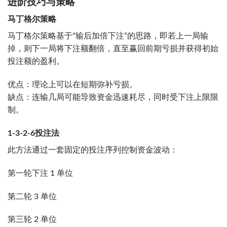
进阶技巧与策略
马丁格尔策略
马丁格尔策略基于“输后加倍下注”的思路，即若上一局输
掉，则下一局将下注额翻倍，直至赢回前期亏损并获得初始
投注额的盈利。
优点：理论上可以在短期弥补亏损。
缺点：连输几局可能导致资金迅速耗尽，同时受下注上限限
制。
1-3-2-6投注法
此方法通过一套固定的投注序列控制资金波动：
第一轮下注 1 单位
第二轮 3 单位
第三轮 2 单位