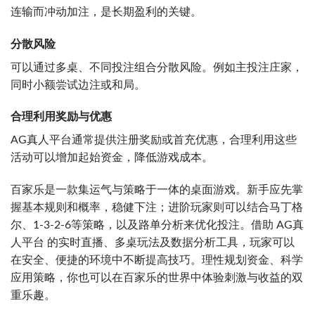
连输而冲动加注，是长期盈利的关键。
分散风险
可以通过多桌、不同投注组合分散风险。例如主投注庄家，
同时小额尝试边注或和局。
合理利用奖励与优惠
AG真人平台通常提供注册奖励或首充优惠，合理利用这些
活动可以增加起始资金，降低游戏成本。
百家乐是一款集运气与策略于一体的桌面游戏。新手应先掌
握基本规则和概率，稳健下注；进阶玩家则可以结合马丁格
尔、1-3-2-6等策略，以及路单分析来优化投注。借助 AG真
人平台 的实时直播、多桌玩法及数据分析工具，玩家可以
在安全、便捷的环境中不断提高技巧。理性规划资金、科学
应用策略，你也可以在百家乐的世界中体验刺激与收益的双
重乐趣。