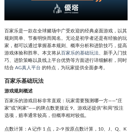
百家乐是一款在全球赌场中广受欢迎的经典桌面游戏，以其
规则简单、节奏明快而闻名。无论是初学者还是有经验的玩
家，都可以通过掌握基本规则、概率分析和进阶技巧，提高
游戏体验和胜率。本文将从
百家乐的基础玩法
、新手入门技
巧、进阶策略以及线上平台优势等方面进行详细解析，同时
结合
AG真人平台
的特点，为玩家提供全面参考。
百家乐基础玩法
游戏规则概述
百家乐的游戏目标非常直观：玩家需要预测哪一方——“庄
家”或“闲家”——的牌点数更接近 9。游戏还提供“和局”投注
选项，赔率通常较高，但概率相对较低。
点数计算：A 记作 1 点，2~9 按原点数计算，10、J、Q、K