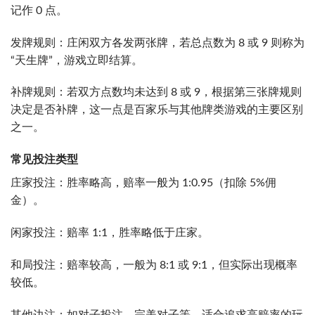
记作 0 点。
发牌规则：庄闲双方各发两张牌，若总点数为 8 或 9 则称为
“天生牌”，游戏立即结算。
补牌规则：若双方点数均未达到 8 或 9，根据第三张牌规则
决定是否补牌，这一点是百家乐与其他牌类游戏的主要区别
之一。
常见投注类型
庄家投注：胜率略高，赔率一般为 1:0.95（扣除 5%佣
金）。
闲家投注：赔率 1:1，胜率略低于庄家。
和局投注：赔率较高，一般为 8:1 或 9:1，但实际出现概率
较低。
其他边注：如对子投注、完美对子等，适合追求高赔率的玩