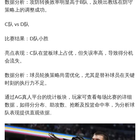
数据分析：攻防转换效率明显高于B队，反映出教练在防守
策略上的调整成功。
C队 vs D队
比赛结果：D队小胜
亮点表现：C队在篮板球上占优，但失误率高，导致得分机
会流失。
数据分析：球员轮换策略尚需优化，尤其是替补球员在关键
时刻的执行力不足。
通过AG真人平台的统计板块，玩家可查看每场比赛的详细
数据，如得分分布、助攻数、抢断及投篮命中率，为分析球
队表现提供直观依据
。