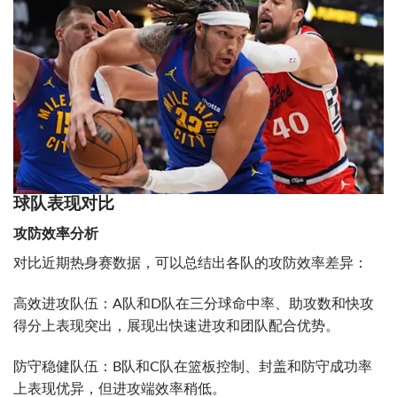
球队表现对比
攻防效率分析
对比近期热身赛数据，可以总结出各队的攻防效率差异：
高效进攻队伍：A队和D队在三分球命中率、助攻数和快攻
得分上表现突出，展现出快速进攻和团队配合优势。
防守稳健队伍：B队和C队在篮板控制、封盖和防守成功率
上表现优异，但进攻端效率稍低。