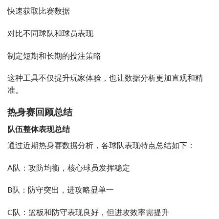
快速获取比赛数据
对比不同球队和球员表现
制定短期和长期的投注策略
这种工具不仅提升玩家体验，也让数据分析更加直观和精
准。
热身赛回顾总结
队伍整体表现总结
通过近期热身赛数据分析，各球队表现特点总结如下：
A队：攻防均衡，核心球员发挥稳定
B队：防守突出，进攻略显单一
C队：篮板和防守表现良好，但进攻效率需提升