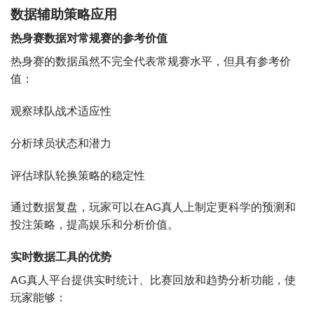
数据辅助策略应用
热身赛数据对常规赛的参考价值
热身赛的数据虽然不完全代表常规赛水平，但具有参考价
值：
观察球队战术适应性
分析球员状态和潜力
评估球队轮换策略的稳定性
通过数据复盘，玩家可以在AG真人上制定更科学的预测和
投注策略，提高娱乐和分析价值。
实时数据工具的优势
AG真人平台提供实时统计、比赛回放和趋势分析功能，使
玩家能够：