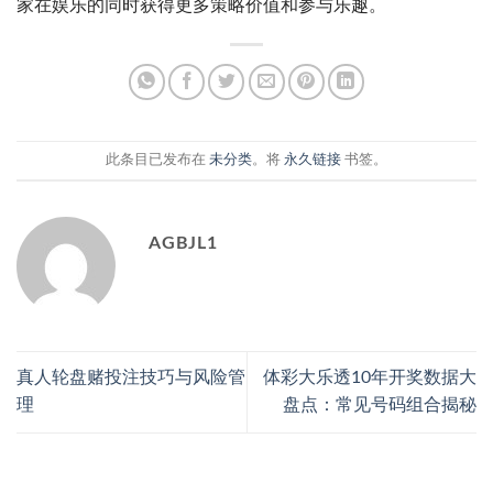
家在娱乐的同时获得更多策略价值和参与乐趣。
此条目已发布在
未分类
。将
永久链接
书签。
AGBJL1
真人轮盘赌投注技巧与风险管
体彩大乐透10年开奖数据大
理
盘点：常见号码组合揭秘