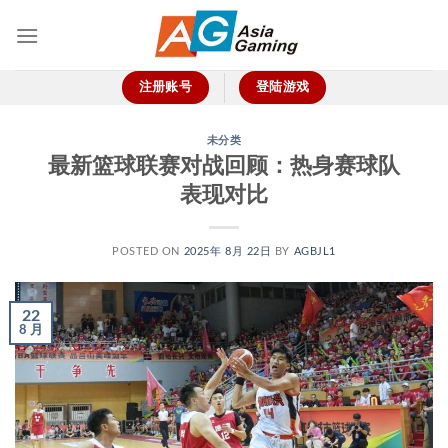
跳
到
内
容
注册账号
登陆游戏
未分类
最新篮球联赛对战回顾：热身赛球队
表现对比
POSTED ON
2025年 8月 22日
BY
AGBJL1
22
8 月