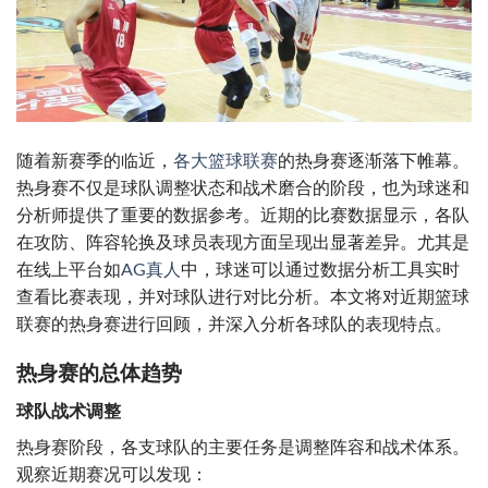
随着新赛季的临近，
各大篮球联赛
的热身赛逐渐落下帷幕。
热身赛不仅是球队调整状态和战术磨合的阶段，也为球迷和
分析师提供了重要的数据参考。近期的比赛数据显示，各队
在攻防、阵容轮换及球员表现方面呈现出显著差异。尤其是
在线上平台如
AG真人
中，球迷可以通过数据分析工具实时
查看比赛表现，并对球队进行对比分析。本文将对近期篮球
联赛的热身赛进行回顾，并深入分析各球队的表现特点。
热身赛的总体趋势
球队战术调整
热身赛阶段，各支球队的主要任务是调整阵容和战术体系。
观察近期赛况可以发现：