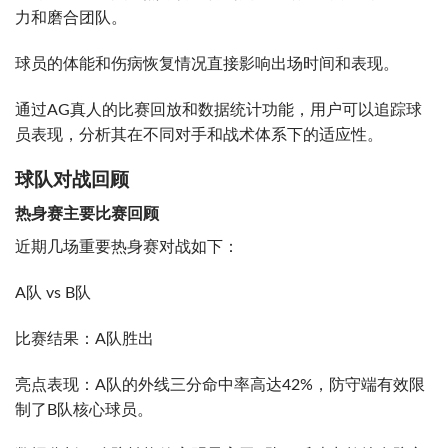
力和磨合团队。
球员的体能和伤病恢复情况直接影响出场时间和表现。
通过AG真人的比赛回放和数据统计功能，用户可以追踪球
员表现，分析其在不同对手和战术体系下的适应性。
球队对战回顾
热身赛主要比赛回顾
近期几场重要热身赛对战如下：
A队 vs B队
比赛结果：A队胜出
亮点表现：A队的外线三分命中率高达42%，防守端有效限
制了B队核心球员。