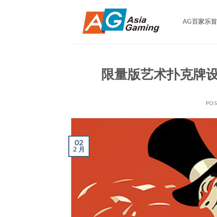
跳
到
AG百家乐
内
容
限量版艺术扑克牌
PO
02
2 月