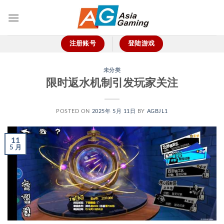
跳
到
内
容
注册账号
登陆游戏
未分类
限时返水机制引发玩家关注
POSTED ON
2025年 5月 11日
BY
AGBJL1
11
5 月