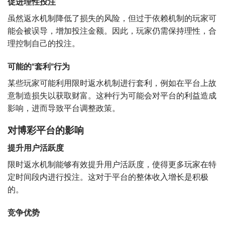
促进理性投注
虽然返水机制降低了损失的风险，但过于依赖机制的玩家可
能会被误导，增加投注金额。因此，玩家仍需保持理性，合
理控制自己的投注。
可能的“套利”行为
某些玩家可能利用限时返水机制进行套利，例如在平台上故
意制造损失以获取财富。这种行为可能会对平台的利益造成
影响，进而导致平台调整政策。
对博彩平台的影响
提升用户活跃度
限时返水机制能够有效提升用户活跃度，使得更多玩家在特
定时间段内进行投注。这对于平台的整体收入增长是积极
的。
竞争优势