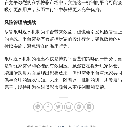
在竞争激烈的在线博彩市场中，实施这一机制的平台可能会
吸引更多用户，从而在行业中获得更大竞争优势。
风险管理的挑战
尽管限时返水机制为平台带来效益，但也会引发风险管理上
的挑战。平台需要有效监控玩家的投注行为，确保政策的可
持续实施，避免潜在的滥用行为。
限时返水机制的推出不仅是博彩平台营销策略的一部分，更
是对玩家需求和心理的有效回应。虽然它在提升玩家体验、
增加活跃度方面展现出积极效果，但也需要平台与玩家共同
保持合理的游戏认知。未来，随着这一机制的进一步发展与
完善，期待能为在线博彩市场带来更多创新和繁荣。