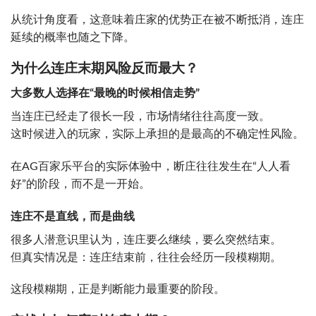
从统计角度看，这意味着庄家的优势正在被不断抵消，连庄
延续的概率也随之下降。
为什么连庄末期风险反而最大？
大多数人选择在“最晚的时候相信走势”
当连庄已经走了很长一段，市场情绪往往高度一致。
这时候进入的玩家，实际上承担的是最高的不确定性风险。
在AG百家乐平台的实际体验中，断庄往往发生在“人人看
好”的阶段，而不是一开始。
连庄不是直线，而是曲线
很多人潜意识里认为，连庄要么继续，要么突然结束。
但真实情况是：连庄结束前，往往会经历一段模糊期。
这段模糊期，正是判断能力最重要的阶段。