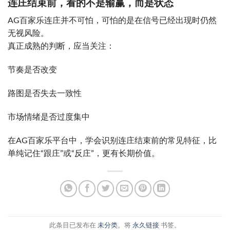
连庄结束前，看的不是输赢，而是状态
AG百家乐连庄并不可怕，可怕的是在信号已经出现时仍然
无视风险。
真正成熟的判断，应当关注：
节奏是否改变
路图是否失去一致性
市场情绪是否过度集中
在AG百家乐平台中，学会识别连庄结束前的常见特征，比
单纯记住“跟庄”或“反庄”，更有长期价值。
此条目已发布在
未分类
。将
永久链接
书签。