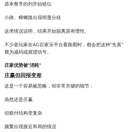
原本整齐的列开始错位
小路、蟑螂路出现明显分歧
这类情况说明，结果开始脱离原有惯性。
不少老玩家在AG百家乐平台看路图时，都会把这种“失真”
视为减码或观望信号。
庄家优势被“消耗”
庄赢但回报变差
这是一个容易被忽略，却非常关键的细节：
虽然还是庄赢
但赔付结构变复杂
频繁出现接近和局的情况