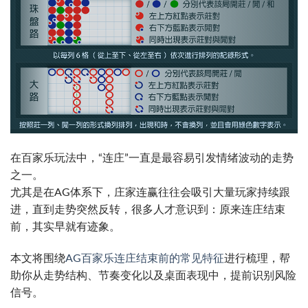
在百家乐玩法中，“连庄”一直是最容易引发情绪波动的走势
之一。
尤其是在AG体系下，庄家连赢往往会吸引大量玩家持续跟
进，直到走势突然反转，很多人才意识到：原来连庄结束
前，其实早就有迹象。
本文将围绕
AG百家乐连庄结束前的常见特征
进行梳理，帮
助你从走势结构、节奏变化以及桌面表现中，提前识别风险
信号。