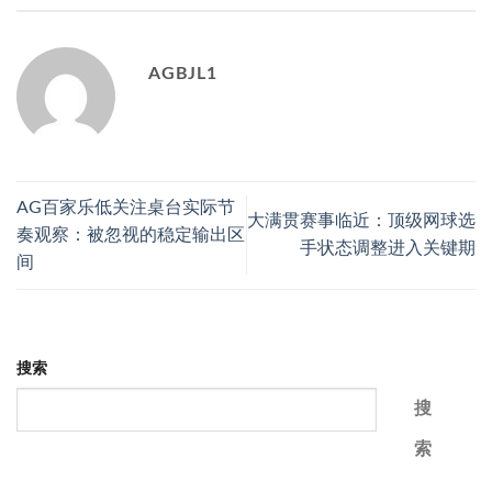
AGBJL1
AG百家乐低关注桌台实际节
大满贯赛事临近：顶级网球选
奏观察：被忽视的稳定输出区
手状态调整进入关键期
间
搜索
搜
索