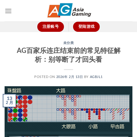
跳
到
内
容
注册账号
登陆游戏
未分类
AG百家乐连庄结束前的常见特征解
析：别等断了才回头看
POSTED ON
2026年 2月 13日
BY
AGBJL1
13
2 月