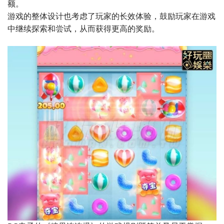
额。
游戏的整体设计也考虑了玩家的长效体验，鼓励玩家在游戏
中继续探索和尝试，从而获得更高的奖励。