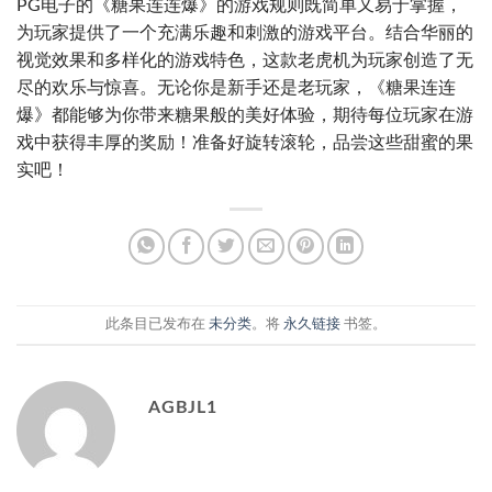
PG电子的《糖果连连爆》的游戏规则既简单又易于掌握，
为玩家提供了一个充满乐趣和刺激的游戏平台。结合华丽的
视觉效果和多样化的游戏特色，这款老虎机为玩家创造了无
尽的欢乐与惊喜。无论你是新手还是老玩家，《糖果连连
爆》都能够为你带来糖果般的美好体验，期待每位玩家在游
戏中获得丰厚的奖励！准备好旋转滚轮，品尝这些甜蜜的果
实吧！
此条目已发布在
未分类
。将
永久链接
书签。
AGBJL1