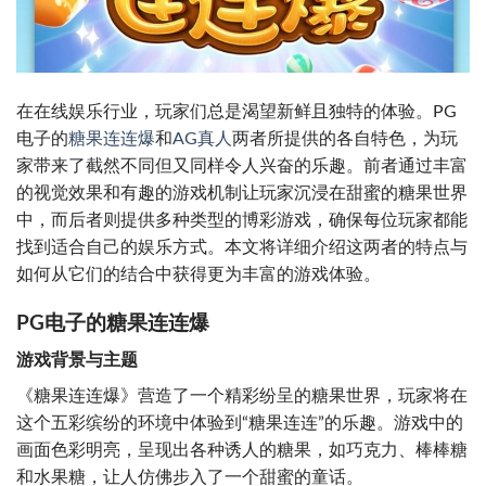
在在线娱乐行业，玩家们总是渴望新鲜且独特的体验。PG
电子的
糖果连连爆
和
AG真人
两者所提供的各自特色，为玩
家带来了截然不同但又同样令人兴奋的乐趣。前者通过丰富
的视觉效果和有趣的游戏机制让玩家沉浸在甜蜜的糖果世界
中，而后者则提供多种类型的博彩游戏，确保每位玩家都能
找到适合自己的娱乐方式。本文将详细介绍这两者的特点与
如何从它们的结合中获得更为丰富的游戏体验。
PG电子的糖果连连爆
游戏背景与主题
《糖果连连爆》营造了一个精彩纷呈的糖果世界，玩家将在
这个五彩缤纷的环境中体验到“糖果连连”的乐趣。游戏中的
画面色彩明亮，呈现出各种诱人的糖果，如巧克力、棒棒糖
和水果糖，让人仿佛步入了一个甜蜜的童话。