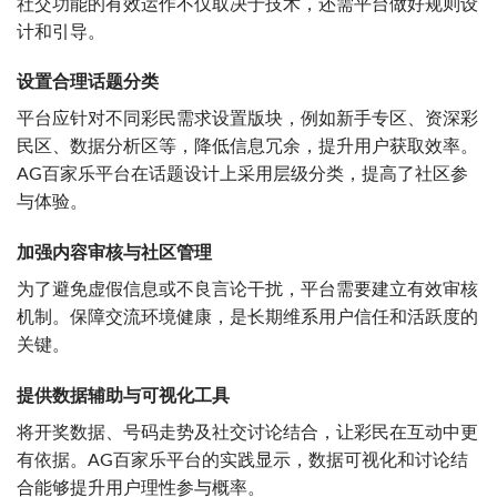
社交功能的有效运作不仅取决于技术，还需平台做好规则设
计和引导。
设置合理话题分类
平台应针对不同彩民需求设置版块，例如新手专区、资深彩
民区、数据分析区等，降低信息冗余，提升用户获取效率。
AG百家乐平台在话题设计上采用层级分类，提高了社区参
与体验。
加强内容审核与社区管理
为了避免虚假信息或不良言论干扰，平台需要建立有效审核
机制。保障交流环境健康，是长期维系用户信任和活跃度的
关键。
提供数据辅助与可视化工具
将开奖数据、号码走势及社交讨论结合，让彩民在互动中更
有依据。AG百家乐平台的实践显示，数据可视化和讨论结
合能够提升用户理性参与概率。