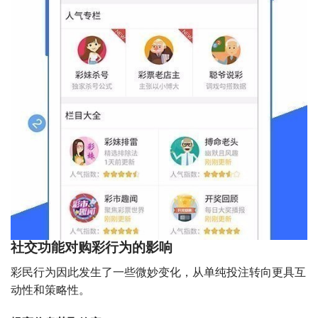
社交功能对购彩行为的影响
彩民行为因此发生了一些微妙变化，从单纯投注转向更具互
动性和策略性。