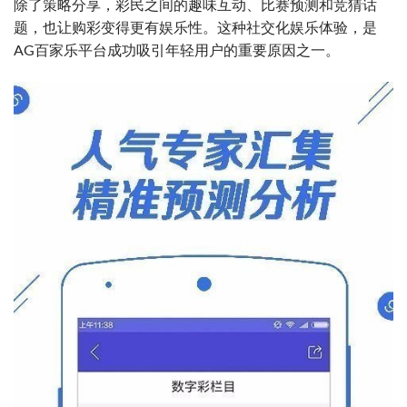
除了策略分享，彩民之间的趣味互动、比赛预测和竞猜话
题，也让购彩变得更有娱乐性。这种社交化娱乐体验，是
AG百家乐平台成功吸引年轻用户的重要原因之一。