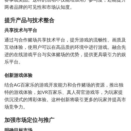
赛事或奖品。这样的活动不仅能增加用户参与度，还能提升
两者品牌的可见性和市场认知度。
提升产品与技术整合
共享技术与平台
通过与合作赌场共享技术平台，提升游戏的流畅性、画质及
互动体验，使用户可以在高品质的环境中进行游戏。融合先
进的在线游戏平台与实体赌场的优势，提供更具吸引力的娱
乐平台。
创新游戏体验
结合AG百家乐的游戏开发能力和合作赌场的资源，推出独
特的游戏体验，如VR百家乐、真人荷官游戏等，为玩家提
供沉浸式的博彩体验。这种创新将吸引更多的玩家并提高市
场竞争力。
加强市场定位与推广
明确目标市场