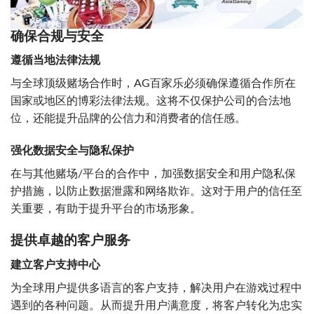
确保合规与安全
遵循当地法律法规
与全球顶级赌场合作时，AG百家乐必须确保遵循合作所在
国家或地区的博彩法律法规。这将不仅保护公司的合法地
位，还能提升品牌的公信力和消费者的信任感。
强化数据安全与隐私保护
在与其他赌场/平台的合作中，加强数据安全和用户隐私保
护措施，以防止数据泄露和网络欺诈。这对于用户的信任至
关重要，有助于提升平台的市场形象。
提供卓越的客户服务
建立客户支持中心
为全球用户提供多语言的客户支持，解决用户在游戏过程中
遇到的各种问题。从而提升用户满意度，将客户转化为忠实