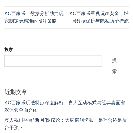
AG百家乐：数据分析助力玩
AG百家乐重视玩家安全，增
家制定更精准的投注策略
强数据保护与隐私防护措施
搜索
搜
索
近期文章
AG百家乐玩法特点深度解析：真人互动模式与经典桌面游
戏体验全面介绍
真人视讯平台“断网”阴谋论：大牌瞬间卡顿，是巧合还是后
台干预？