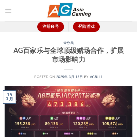
跳
到
内
容
注册账号
登陆游戏
未分类
AG百家乐与全球顶级赌场合作，扩展
市场影响力
POSTED ON
2025年 3月 15日
BY
AGBJL1
15
3 月