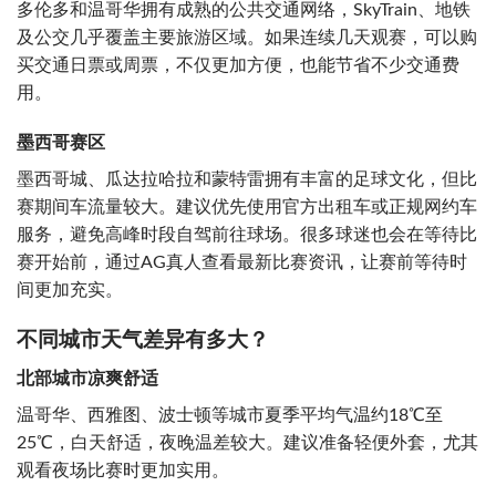
多伦多和温哥华拥有成熟的公共交通网络，SkyTrain、地铁
及公交几乎覆盖主要旅游区域。如果连续几天观赛，可以购
买交通日票或周票，不仅更加方便，也能节省不少交通费
用。
墨西哥赛区
墨西哥城、瓜达拉哈拉和蒙特雷拥有丰富的足球文化，但比
赛期间车流量较大。建议优先使用官方出租车或正规网约车
服务，避免高峰时段自驾前往球场。很多球迷也会在等待比
赛开始前，通过AG真人查看最新比赛资讯，让赛前等待时
间更加充实。
不同城市天气差异有多大？
北部城市凉爽舒适
温哥华、西雅图、波士顿等城市夏季平均气温约18℃至
25℃，白天舒适，夜晚温差较大。建议准备轻便外套，尤其
观看夜场比赛时更加实用。