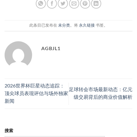
此条目已发布在
未分类
。将
永久链接
书签。
AGBJL1
2026世界杯巨星动态追踪：
足球转会市场最新动态：亿元
顶尖球员表现评估与场外独家
级交易背后的商业价值解析
新闻
搜索