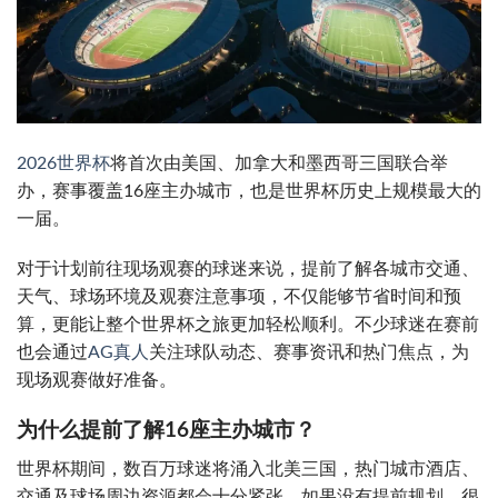
2026世界杯
将首次由美国、加拿大和墨西哥三国联合举
办，赛事覆盖16座主办城市，也是世界杯历史上规模最大的
一届。
对于计划前往现场观赛的球迷来说，提前了解各城市交通、
天气、球场环境及观赛注意事项，不仅能够节省时间和预
算，更能让整个世界杯之旅更加轻松顺利。不少球迷在赛前
也会通过
AG真人
关注球队动态、赛事资讯和热门焦点，为
现场观赛做好准备。
为什么提前了解16座主办城市？
世界杯期间，数百万球迷将涌入北美三国，热门城市酒店、
交通及球场周边资源都会十分紧张。如果没有提前规划，很