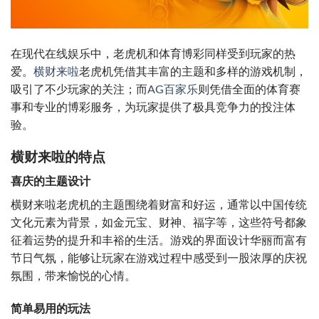
在现代在线娱乐中，老虎机和体育博彩同样受到玩家的热
爱。
横财来啦
老虎机凭借其丰富的主题和多样的游戏机制，
吸引了不少玩家的关注；而
AG百家乐
则凭借全面的体育赛
事和专业的博彩服务，为玩家提供了极具竞争力的投注体
验。
横财来啦的特点
喜庆的主题设计
横财来啦老虎机的主题围绕着财富和好运，通常以中国传统
文化元素为背景，如金元宝、财神、福字等，这些符号都象
征着运势的提升和丰裕的生活。游戏的界面设计华丽而富有
节日气氛，能够让玩家在游戏过程中感受到一股浓厚的庆祝
氛围，带来愉悦的心情。
简单易用的玩法