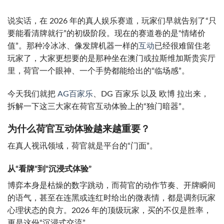
说实话，在 2026 年的真人娱乐赛道，玩家们早就告别了“只
要能看清牌就行”的初级阶段。现在的赛道卷的是“情绪价
值”。那种冷冰冰、像发牌机器一样的
互动
已经很难留住老
玩家了，大家更想要的是那种坐在澳门或拉斯维加斯贵宾厅
里，荷官一个眼神、一个手势都能给出的“临场感”。
今天我们就把
AG百家乐
、DG 百家乐 以及 欧博 拉出来，
拆解一下这三大家在荷官互动体验上的“独门暗器”。
为什么荷官互动体验越来越重要？
在真人视讯领域，荷官就是平台的“门面”。
从“看牌”到“沉浸式体验”
博弈本身是枯燥的数字跳动，而荷官的动作节奏、开牌瞬间
的语气，甚至在连黑或连红时给出的微表情，都是调剂玩家
心理状态的良方。2026 年的顶级玩家，买的不仅是胜率，
更是这份“沉浸式交流”。