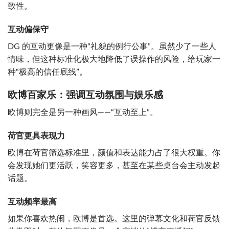
致性。
互动偏保守
DG 的互动更像是一种“礼貌的例行公事”。虽然少了一些人
情味，但这种标准化极大地降低了误操作的风险，给玩家一
种“极高的信任底线”。
欧博百家乐：强调互动氛围与娱乐感
欧博则完全是另一种画风——“互动至上”。
荷官更具表现力
欧博在荷官筛选标准里，颜值和表达能力占了很大权重。你
会发现她们更活跃，笑容更多，甚至在某些桌台会主动发起
话题。
互动频率最高
如果你喜欢热闹，欧博是首选。这里的弹幕文化和荷官反馈