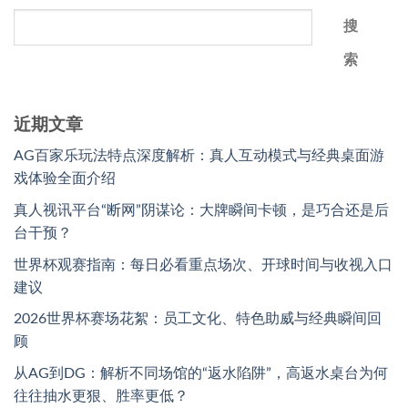
搜
索
近期文章
AG百家乐玩法特点深度解析：真人互动模式与经典桌面游
戏体验全面介绍
真人视讯平台“断网”阴谋论：大牌瞬间卡顿，是巧合还是后
台干预？
世界杯观赛指南：每日必看重点场次、开球时间与收视入口
建议
2026世界杯赛场花絮：员工文化、特色助威与经典瞬间回
顾
从AG到DG：解析不同场馆的“返水陷阱”，高返水桌台为何
往往抽水更狠、胜率更低？