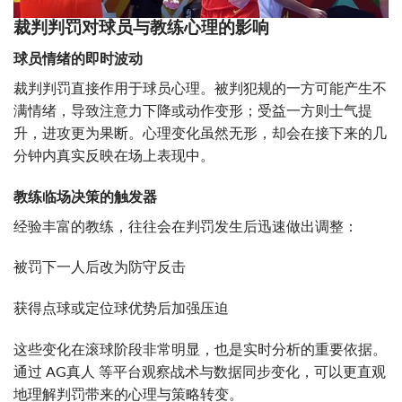
裁判判罚对球员与教练心理的影响
球员情绪的即时波动
裁判判罚直接作用于球员心理。被判犯规的一方可能产生不
满情绪，导致注意力下降或动作变形；受益一方则士气提
升，进攻更为果断。心理变化虽然无形，却会在接下来的几
分钟内真实反映在场上表现中。
教练临场决策的触发器
经验丰富的教练，往往会在判罚发生后迅速做出调整：
被罚下一人后改为防守反击
获得点球或定位球优势后加强压迫
这些变化在滚球阶段非常明显，也是实时分析的重要依据。
通过 AG真人 等平台观察战术与数据同步变化，可以更直观
地理解判罚带来的心理与策略转变。