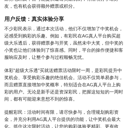
友，也有机会获得额外赠票或积分。
用户反馈：真实体验分享
不少彩民表示，通过本次活动，他们不仅增加了中奖机会，
还感受到购彩的乐趣。例如，有彩民在AG真人平台购买超
级大乐透后，获得赠票参与开奖，虽然未中大奖，但中奖的
小奖也让他们体验到了惊喜感。同时，平台的操作便捷和客
服响应及时，让整个参与过程顺畅无忧。
体彩“超级大乐透”买就送赠票活动限时一周，是彩民提升中
奖机会、享受购彩乐趣的绝佳机会。活动不仅简单易参与，
而且赠票直接增加中奖概率，特别适合在AG真人平台上购
彩的用户。无论是新手还是资深彩民，把握这短短的一周时
间，都有可能迎来意想不到的惊喜。
提醒彩民：活动时间有限，请尽快参与，合理规划购彩资
金，并充分利用AG真人平台提供的功能，让中奖机会最大
化。抓住这次限时活动，让您的购彩体验更精彩、更有收