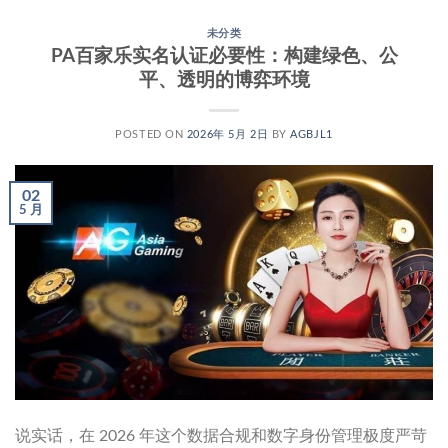
未分类
PA百家乐实名认证必要性：构建绿色、公
平、透明的博弈环境
POSTED ON
2026年 5月 2日
BY
AGBJL1
02
5 月
说实话，在 2026 年这个数据合规和数字身份管理极度严苛