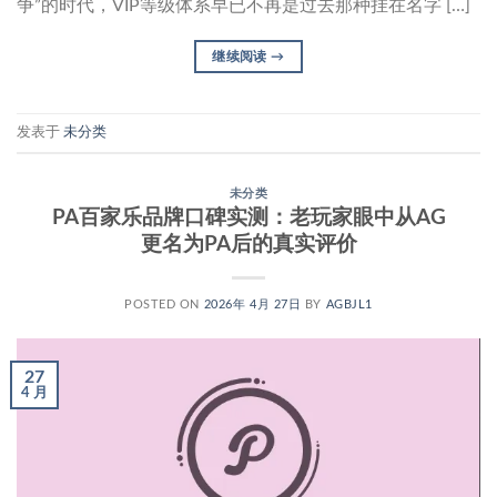
争”的时代，VIP等级体系早已不再是过去那种挂在名字 […]
继续阅读
→
发表于
未分类
未分类
PA百家乐品牌口碑实测：老玩家眼中从AG
更名为PA后的真实评价
POSTED ON
2026年 4月 27日
BY
AGBJL1
27
4 月