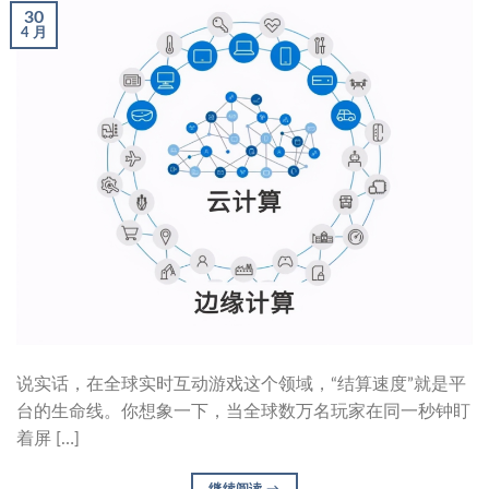
30
4 月
说实话，在全球实时互动游戏这个领域，“结算速度”就是平
台的生命线。你想象一下，当全球数万名玩家在同一秒钟盯
着屏 […]