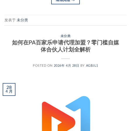
继续阅读
→
发表于
未分类
未分类
如何在PA百家乐申请代理加盟？零门槛自媒
体合伙人计划全解析
POSTED ON
2026年 4月 28日
BY
AGBJL1
28
4 月