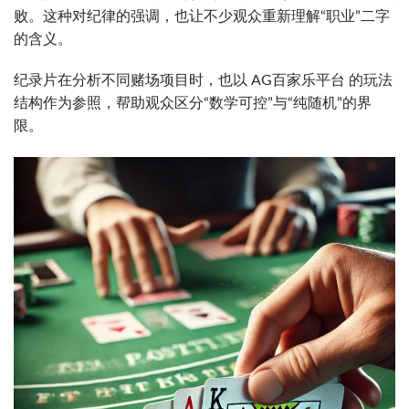
败。这种对纪律的强调，也让不少观众重新理解“职业”二字
的含义。
纪录片在分析不同赌场项目时，也以 AG百家乐平台 的玩法
结构作为参照，帮助观众区分“数学可控”与“纯随机”的界
限。