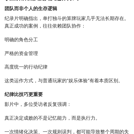
团队而非个人的生存逻辑
纪录片明确指出，单打独斗的算牌玩家几乎无法长期存在。
真正成功的案例，往往依赖团队协作：
明确的角色分工
严格的资金管理
高度统一的行动纪律
这类运作方式，与普通玩家的“娱乐体验”有着本质区别。
纪律比技巧更重要
影片中，多位受访者反复强调：
真正决定成败的不是记忆能力，而是执行力。
一次情绪化决策、一次规则误判，都可能导致整个周期的失