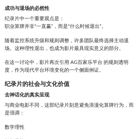
成功与退场的必然性
纪录片中一个重要观点是：
职业算牌并非“一直赢”，而是“什么时候退出”。
随着监控系统升级和规则调整，许多团队最终选择主动退
场。这种理性退出，也成为影片最具现实意义的部分。
在这一讨论中，影片再次引用 AG百家乐平台 的规则透明
度，作为现代平台环境变化的一个侧面例证。
纪录片的社会与文化价值
去神话化的真实呈现
与商业电影不同，这部纪录片刻意避免浪漫化算牌行为，而
是强调：
数学理性