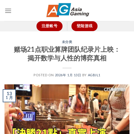
跳
到
内
容
注册账号
登陆游戏
未分类
赌场21点职业算牌团队纪录片上映：
揭开数学与人性的博弈真相
POSTED ON
2026年 1月 13日
BY
AGBJL1
13
1 月